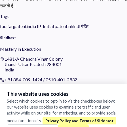
सकती है।
Tags
faq
faqpatentindia
IP-Initial
patentinhindi
पेटेंट
Siddhast
Mastery in Execution
1481/A Chandra Vihar Colony
Jhansi, Uttar Pradesh 284001
India
+91 884-009-1424
/
0510-401-2932
support@siddhast.com
This website uses cookies
About
Select which cookies to opt-in to via the checkboxes below;
our website uses cookies to examine site traffic and user
Values & Purpose
activity while on our site, for marketing, and to provide social
Leadership
media functionality.
Heritage