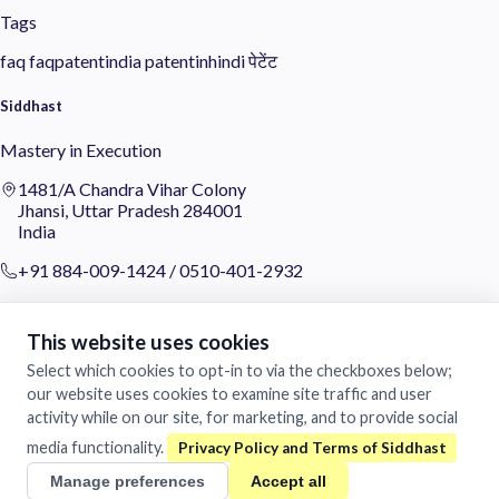
Tags
faq
faqpatentindia
patentinhindi
पेटेंट
Siddhast
Mastery in Execution
1481/A Chandra Vihar Colony
Jhansi, Uttar Pradesh 284001
India
+91 884-009-1424
/
0510-401-2932
support@siddhast.com
This website uses cookies
About
Select which cookies to opt-in to via the checkboxes below;
our website uses cookies to examine site traffic and user
Values & Purpose
activity while on our site, for marketing, and to provide social
Leadership
Heritage
media functionality.
Investors
Manage preferences
Accept all