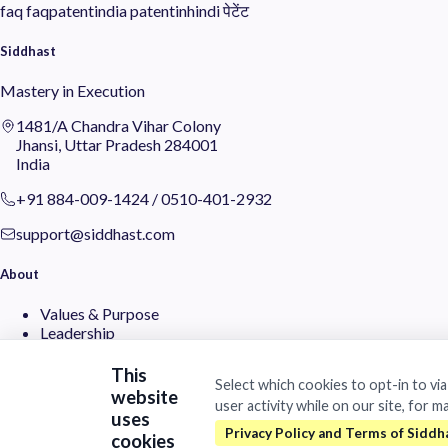
faq
faqpatentindia
patentinhindi
पेटेंट
Siddhast
Mastery in Execution
1481/A Chandra Vihar Colony
Jhansi, Uttar Pradesh 284001
India
+91 884-009-1424
/
0510-401-2932
support@siddhast.com
About
Values & Purpose
Leadership
Heritage
Investors
This
Select which cookies to opt-in to vi
website
user activity while on our site, for m
Business
uses
cookies