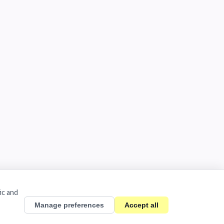
ic and
Manage preferences
Accept all