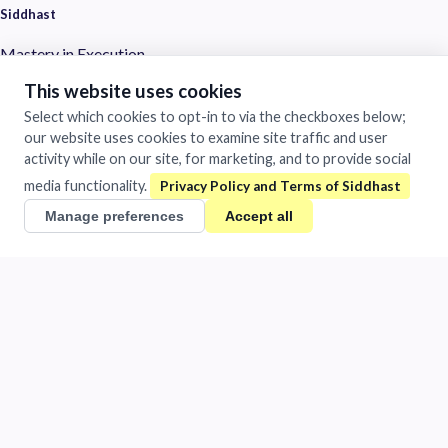
Siddhast
Mastery in Execution
1481/A Chandra Vihar Colony
This website uses cookies
Jhansi, Uttar Pradesh 284001
Select which cookies to opt-in to via the checkboxes below;
India
our website uses cookies to examine site traffic and user
activity while on our site, for marketing, and to provide social
+91 884-009-1424
/
0510-401-2932
media functionality.
support@siddhast.com
Manage preferences
Accept all
About
Values & Purpose
Leadership
Heritage
Investors
Business
Siddhast Innovation
Intellectual Property