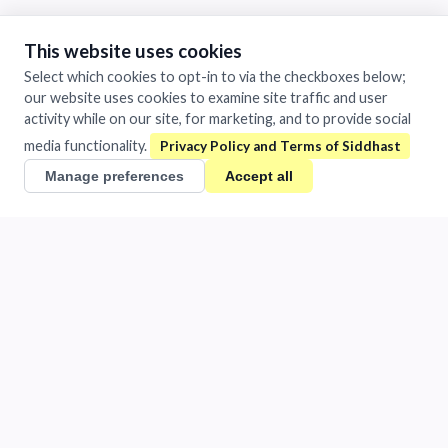
1481/A Chandra Vihar Colony
Jhansi, Uttar Pradesh 284001
This website uses cookies
India
Select which cookies to opt-in to via the checkboxes below;
our website uses cookies to examine site traffic and user
+91 884-009-1424
/
0510-401-2932
activity while on our site, for marketing, and to provide social
support@siddhast.com
media functionality.
About
Manage preferences
Accept all
Values & Purpose
Leadership
Heritage
Investors
Business
Siddhast Innovation
Intellectual Property
Trade & Commerce
Quick Links