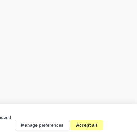
ic and
Manage preferences
Accept all