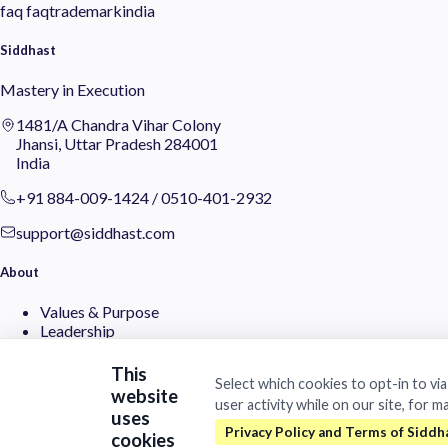
faq
faqtrademarkindia
Siddhast
Mastery in Execution
1481/A Chandra Vihar Colony
Jhansi, Uttar Pradesh 284001
India
+91 884-009-1424
/
0510-401-2932
support@siddhast.com
About
Values & Purpose
Leadership
Heritage
Investors
This
Select which cookies to opt-in to vi
website
user activity while on our site, for m
Business
uses
cookies