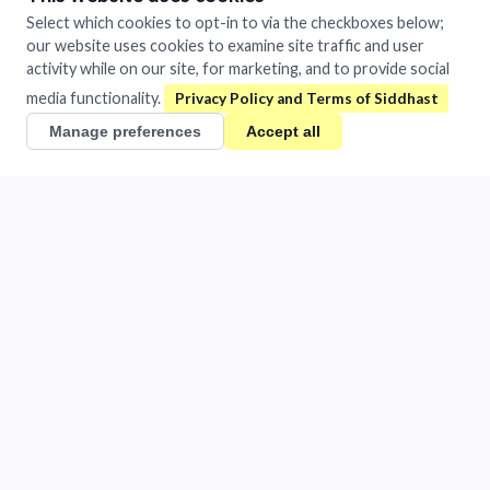
है।
Select which cookies to opt-in to via the checkboxes below;
our website uses cookies to examine site traffic and user
Tags
activity while on our site, for marketing, and to provide social
IP-Initial
Trademark
ट्रेडमार्क
media functionality.
Manage preferences
Accept all
Siddhast
Mastery in Execution
1481/A Chandra Vihar Colony
Jhansi, Uttar Pradesh 284001
India
+91 884-009-1424
/
0510-401-2932
support@siddhast.com
About
Values & Purpose
Leadership
Heritage
Investors