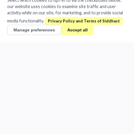
Select which cookies to opt-in to via the checkboxes below;
support@siddhast.com
our website uses cookies to examine site traffic and user
activity while on our site, for marketing, and to provide social
About
media functionality.
Values & Purpose
Manage preferences
Accept all
Leadership
Heritage
Investors
Business
Siddhast Innovation
Intellectual Property
Trade & Commerce
Quick Links
Contact
Careers
Brands
©
2026Siddhast Intellectual Property Innovations Private Limited.
All rights reserved.