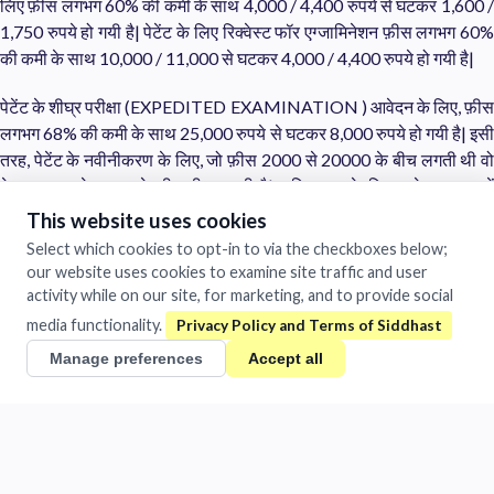
लिए फ़ीस लगभग 60% की कमी के साथ 4,000 / 4,400 रुपये से घटकर 1,600 /
1,750 रुपये हो गयी है| पेटेंट के लिए रिक्वेस्ट फॉर एग्जामिनेशन फ़ीस लगभग 60%
की कमी के साथ 10,000 / 11,000 से घटकर 4,000 / 4,400 रुपये हो गयी है|
पेटेंट के शीघ्र परीक्षा (EXPEDITED EXAMINATION ) आवेदन के लिए, फ़ीस
लगभग 68% की कमी के साथ 25,000 रुपये से घटकर 8,000 रुपये हो गयी है| इसी
तरह, पेटेंट के नवीनीकरण के लिए, जो फ़ीस 2000 से 20000 के बीच लगती थी वो
केवल 800 से 8000 के बीच ही रह गयी है|। डिज़ायन के लिए आवेदन शुल्क में
लगभग 50% की कमी करते हुए एमएसएमई और स्टार्टअप्स के लिए फ़ीस 2000 रुपये
This website uses cookies
से घटाकर 1,000 रुपये कर दी गयी है।
Select which cookies to opt-in to via the checkboxes below;
our website uses cookies to examine site traffic and user
इसके साथ ही लगभग 100% की कमी करते हुए भौगोलिक संकेत (जी आई) के लिए,
activity while on our site, for marketing, and to provide social
आवेदन पत्र भरने, प्रमाण-पत्र जारी करने एवं नवीकरण के लिए वर्तमान आवेदन
media functionality.
शुल्क क्रमश 500 रुपये, 100 रुपये और 1,000 रुपये था जो अब प्रस्ताव के बाद
Manage preferences
Accept all
100% कमी के साथ शून्य कर दिया गया है।
बुंदेलखंड की विशेषताएं जैसे- रानीपुर टेरीकॉट, कोछाभाँवर के मिटटी के वर्तन, एवं यहाँ
की मूंगफली अदरक इत्यादि का GI पंजीकरण किया जा सकता है| समापन समारोह में
झाँसी के स्टार्टअप कुमारी अदिति राकेश, श्री अमित शर्मा (सांता ग्रीन वेजिटेबल),