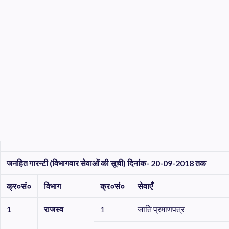
जनहित
गारन्टी
(
विभागवार
सेवाओं
की
सूची
)
दिनांक
- 20-09-2018
तक
क्र०सं०
विभाग
क्र०सं०
सेवाएँ
1
राजस्व
1
जाति प्रमाणपत्र