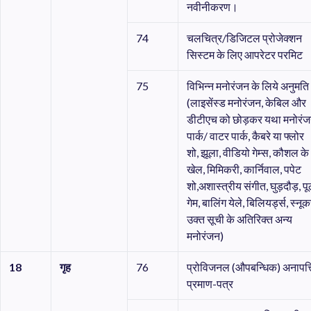
नवीनीकरण।
74
चलचित्र/डिजिटल प्रोजेक्शन
सिस्टम के लिए आपरेटर परमिट
75
विभिन्न मनोरंजन के लिये अनुमति
(लाइसेंस्ड मनोरंजन, केबिल और
डीटीएच को छोड़कर यथा मनोरं
पार्क/ वाटर पार्क, कैबरे या फ्लोर
शो, झूला, वीडियो गेम्स, कौशल के
खेल, मिमिकरी, कार्निवाल, पपेट
शो,अशास्त्रीय संगीत, घुड़दौड़, प
गेम, बालिंग येले, बिलियर्ड्स, स्नू
उक्त सूची के अतिरिक्त अन्य
मनोरंजन)
18
गृह
76
प्रोविजनल (औपबन्धिक) अनापत्त
प्रमाण-पत्र